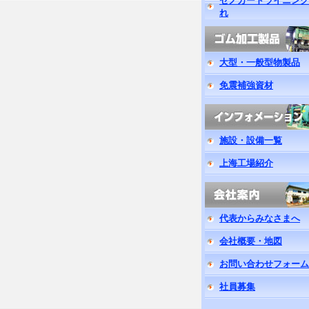
ゼノガードライニング
れ
大型・一般型物製品
免震補強資材
施設・設備一覧
上海工場紹介
代表からみなさまへ
会社概要・地図
お問い合わせフォーム
社員募集