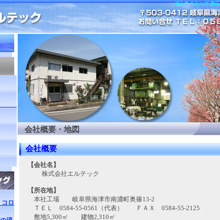
ゴムライニング 加工
例
会社概要・地図
会社概要
【会社名】
株式会社エルテック
【所在地】
本社工場 岐阜県海津市南濃町奥篠13-2
 コロ
ＴＥＬ 0584-55-0561（代表） ＦＡＸ 0584-55-2125
敷地5,300㎡ 建物2,310㎡