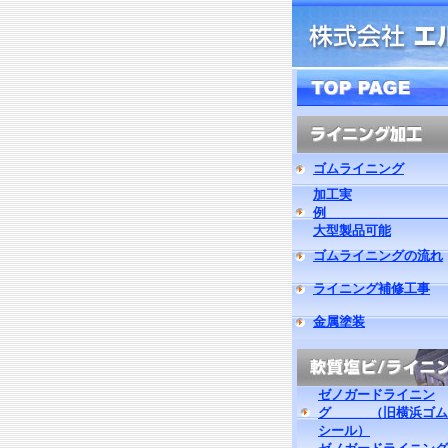
ゴムライニング
加工実
大型製品可能
ゴムライニングの流れ
ライニング補修工事
金属塗装
ゼノガードライニン
グ （旧横浜ゴム
シール）