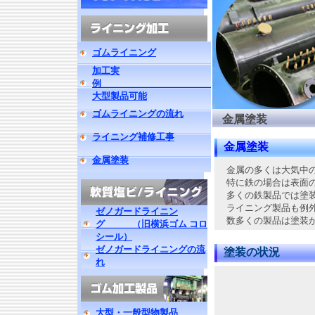
ゴムライニング
加工実
例
大型製品可能
ゴムライニングの流れ
金属塗装
ライニング補修工事
金属塗装
金属塗装
金属の多くは大気中の
特に鉄の場合は表面の
多くの鉄製品では塗装
ライニング製品も例外
ゼノガードライニン
数多くの製品は塗装が
グ （旧横浜ゴム コロ
シール）
ゼノガードライニングの流
塗装の状況
れ
大型・一般型物製品