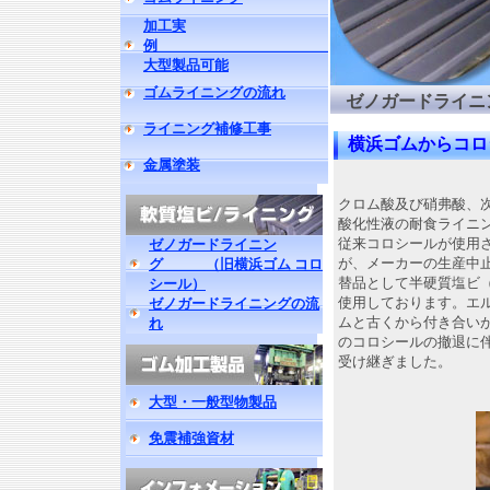
加工実
例
大型製品可能
ゴムライニングの流れ
ゼノガードライニ
ライニング補修工事
横浜ゴムからコロ
金属塗装
クロム酸及び硝弗酸、
酸化性液の耐食ライニ
従来コロシールが使用
ゼノガードライニン
が、メーカーの生産中
グ （旧横浜ゴム コロ
替品として半硬質塩ビ
シール）
使用しております。エ
ゼノガードライニングの流
ムと古くから付き合い
れ
のコロシールの撤退に
受け継ぎました。
大型・一般型物製品
免震補強資材