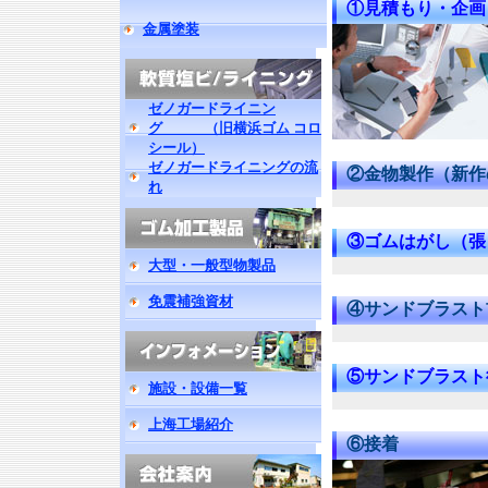
①見積もり・企画
金属塗装
ゼノガードライニン
グ （旧横浜ゴム コロ
シール）
ゼノガードライニングの流
②金物製作（新作
れ
③ゴムはがし（張
大型・一般型物製品
免震補強資材
④サンドブラスト
⑤サンドブラスト
施設・設備一覧
上海工場紹介
⑥接着